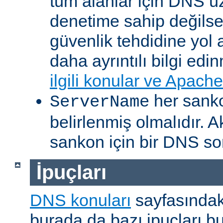
tüm alanlar için DNS ü
denetime sahip değilsen
güvenlik tehdidine yol
daha ayrıntılı bilgi edi
ilgili konular ve Apache
her sankon
ServerName
belirlenmiş olmalıdır. A
sankon için bir DNS so
İpuçları
DNS konuları
sayfasındaki
burada da bazı ipuçları bu