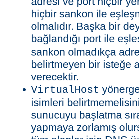
adresi ve port hiçbir ye
hiçbir sankon ile eşl
olmalıdır. Başka bir dey
bağlandığı port ile eşl
sankon olmadıkça adre
belirtmeyen bir isteğe
verecektir.
yönerge
VirtualHost
isimleri belirtmemelisin
sunucuyu başlatma sı
yapmaya zorlamış olur