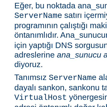
Eğer, bu noktada ana_sun
satırı içerm
ServerName
programının çalıştığı mak
öntanımlıdır. Ana_sunuc
için yaptığı DNS sorgusu
adreslerine
ana_sunucu a
diyoruz.
Tanımsız
ala
ServerName
dayalı sankon, sankonu t
yönergesind
VirtualHost