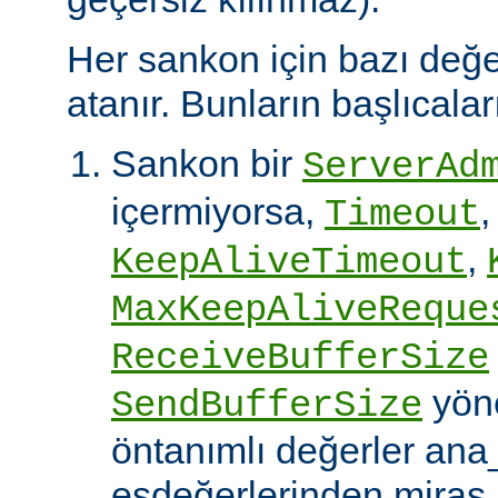
Her sankon için bazı değe
atanır. Bunların başlıcalar
Sankon bir
ServerAd
içermiyorsa,
,
Timeout
,
KeepAliveTimeout
MaxKeepAliveReque
ReceiveBufferSize
yöne
SendBufferSize
öntanımlı değerler an
eşdeğerlerinden miras a