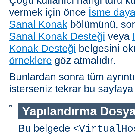
Çoğu kullanıcı hangi türü k
vermek için önce
İsme dayal
Sanal Konak
bölümünü, so
Sanal Konak Desteği
veya
Konak Desteği
belgesini o
örneklere
göz atmalıdır.
Bunlardan sonra tüm ayrıntı
isterseniz tekrar bu sayfaya 
Yapılandırma Dosya
Bu belgede
<VirtualHo