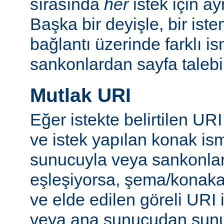
sırasında
her
istek için ay
Başka bir deyişle, bir istem
bağlantı üzerinde farklı i
sankonlardan sayfa talebi
Mutlak URI
Eğer istekte belirtilen URI
ve istek yapılan konak ism
sunucuyla veya sankonlar
eşleşiyorsa, şema/konakadı
ve elde edilen göreli URI 
veya ana sunucudan sunul