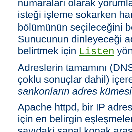
numaraları olarak yoruml
isteği işleme sokarken h
bölümünün seçileceğini bel
Sunucunun dinleyeceği adr
belirtmek için
yön
Listen
Adreslerin tamamını (DNS
çoklu sonuçlar dahil) içe
sankonların adres kümesi
Apache httpd, bir IP adresi
için en belirgin eşleşmeler
sayıdaki sanal konak aras