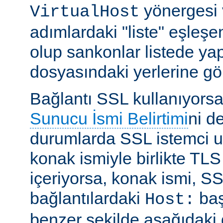
yönergesi 
VirtualHost
adımlardaki "liste" eşleşe
olup sankonlar listede ya
dosyasındaki yerlerine gör
Bağlantı SSL kullanıyors
Sunucu İsmi Belirtimi
ni d
durumlarda SSL istemci u
konak ismiyle birlikte TLS
içeriyorsa, konak ismi, 
bağlantılardaki
baş
Host:
benzer şekilde aşağıdaki gi