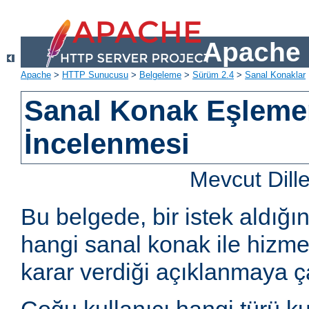
Apache 
Apache
>
HTTP Sunucusu
>
Belgeleme
>
Sürüm 2.4
>
Sanal Konaklar
Sanal Konak Eşlemen
İncelenmesi
Mevcut Dill
Bu belgede, bir istek aldığ
hangi sanal konak ile hizme
karar verdiği açıklanmaya çal