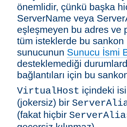
önemlidir, çünkü başka h
ServerName veya ServerAl
eşleşmeyen bu adres ve por
tüm isteklerde bu sankon ku
sunucunun
Sunucu İsmi Be
desteklemediği durumlar
bağlantıları için bu sankon 
içindeki isi
VirtualHost
(jokersiz) bir
ServerAli
(fakat hiçbir
ServerAlia
geçersiz kılınmaz).